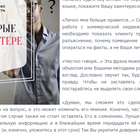
языке, покажите Вашу заинтересо
⠀
«Лично мне больше нравится…» Сф
работа с коммерческой недвиж
необходимо показать клиенту п
разъяснение, почему помещение 
опираться на факты, а не Ваши л
⠀
«Честно говоря…» Эта фраза може
объектом или Вашими методами ра
взгляд. Дословно: звучит так, бу
правду. Чтобы не заставлять 
постарайтесь не выделять свои сл
⠀
«Думаю, мы сможем это сдел
а на вопрос, и это может изменить его мнение. Конечно, ча
том случае также не стоит оставлять Его в сомнениях. Лучш
ительную информацию и в ближайшее время передадите её к
 (и, конечно, уложитесь в этот срок) Так Вы укрепите доверие