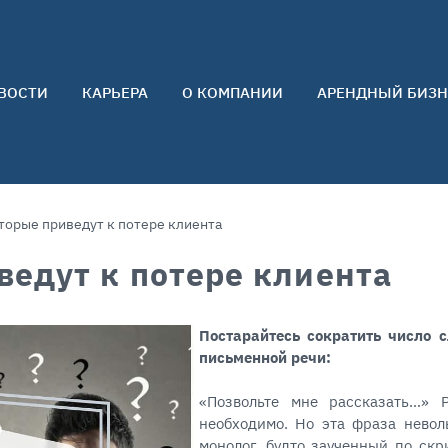
ВОСТИ
КАРЬЕРА
О КОМПАНИИ
АРЕНДНЫЙ БИЗН
О нас
Команда
Контакты
торые приведут к потере клиента
Отзывы
ведут к потере клиента
Постарайтесь сократить число 
письменной речи:⠀
⠀
«Позвольте мне рассказать…» Р
необходимо. Но эта фраза нево
монолог, будто заученный по скр