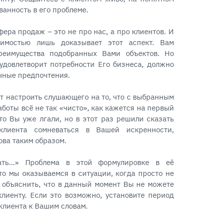
ванность в его проблеме.⠀
ера продаж – это не про нас, а про клиентов. И
имостью лишь доказывает этот аспект. Вам
реимущества подобранных Вами объектов. Но
удовлетворит потребности Его бизнеса, должно
ичные предпочтения.⠀
т настроить слушающего на то, что с выбранным
боты всё не так «чисто», как кажется на первый
дто Вы уже лгали, но в этот раз решили сказать
клиента сомневаться в Вашей искренности,
ова таким образом.⠀
ать…» Проблема в этой формулировке в её
сто мы оказываемся в ситуации, когда просто не
е объяснить, что в данный момент Вы не можете
лиенту. Если это возможно, установите период
 клиента к Вашим словам.⠀