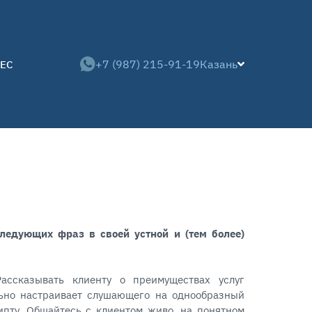
+7 (987) 215-91-19
Казань
ЕС
следующих фраз в своей устной и (тем более)
ассказывать клиенту о преимуществах услуг
льно настраивает слушающего на однообразный
ипту. Общайтесь с клиентом живо, на понятном