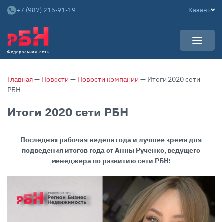
+7 (987) 215-91-19
Казань
УСЛУГИ
Главная
—
Новости
—
Новости компании
— Итоги 2020 сети
НОВОСТИ
Арендаторам
РБН
КАРЬЕРА
Покупателям
Итоги 2020 сети РБН
О КОМПАНИИ
Собственникам
АРЕНДНЫЙ БИЗНЕС
О нас
Последняя рабочая неделя года и лучшее время для
подведения итогов года от Анны Рученко, ведущего
Команда
менеджера по развитию сети РБН:
Контакты
Отзывы