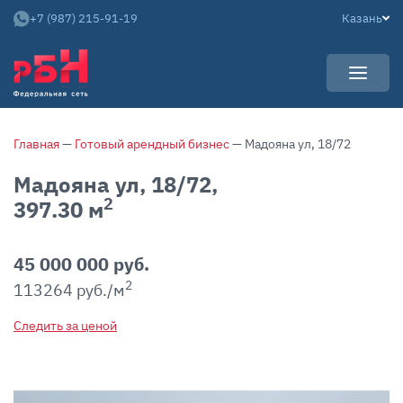
+7 (987) 215-91-19
Казань
УСЛУГИ
Главная
—
Готовый арендный бизнес
— Мадояна ул, 18/72
НОВОСТИ
Арендаторам
Мадояна ул, 18/72,
КАРЬЕРА
Покупателям
2
397.30 м
О КОМПАНИИ
Собственникам
АРЕНДНЫЙ БИЗНЕС
О нас
45 000 000 руб.
Команда
2
113264 руб./м
Контакты
Следить за ценой
Отзывы