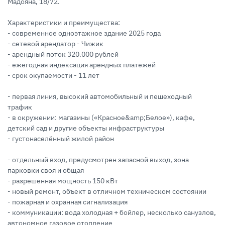
Мадояна, 18/72.
Характеристики и преимущества:
- современное одноэтажное здание 2025 года
- сетевой арендатор - Чижик
- арендный поток 320.000 рублей
- ежегодная индексация арендных платежей
- срок окупаемости - 11 лет
- первая линия, высокий автомобильный и пешеходный
трафик
- в окружении: магазины («Красное&amp;Белое»), кафе,
детский сад и другие объекты инфраструктуры
- густонаселённый жилой район
- отдельный вход, предусмотрен запасной выход, зона
парковки своя и общая
- разрешенная мощность 150 кВт
- новый ремонт, объект в отличном техническом состоянии
- пожарная и охранная сигнализация
- коммуникации: вода холодная + бойлер, несколько санузлов,
автономное газовое отопление