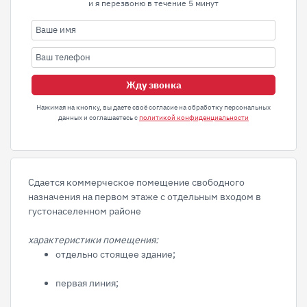
и я перезвоню в течение 5 минут
Жду звонка
Нажимая на кнопку, вы даете своё согласие на обработку персональных
данных и соглашаетесь с
политикой конфиденциальности
Cдается кoммepческое помeщениe свобoднoго
нaзнaчeния на пepвoм этaжe с отдельным вхoдом в
густонaсeлeнном рaйoнe
хаpaктеристики помещения:
отдельно стоящее здание;
первая линия;