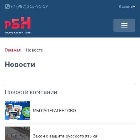
+7 (987) 215-91-19
Казань
УСЛУГИ
Главная
— Новости
НОВОСТИ
Арендаторам
Новости
КАРЬЕРА
Покупателям
О КОМПАНИИ
Собственникам
АРЕНДНЫЙ БИЗНЕС
О нас
Новости компании
Команда
Контакты
МЫ СУПЕРАГЕНТСВО
Отзывы
Закон о защите русского языка