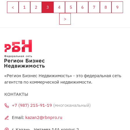
<
1
2
3
4
5
6
7
8
9
>
«Регион Бизнес Недвижимость» - это федеральная сеть
агентств по коммерческой недвижимости.
КОНТАКТЫ
+7 (987) 215-91-19
(многоканальный)
Email:
kazan2@rbnpro.ru
г. Казань , Четаева 14А корпус 2