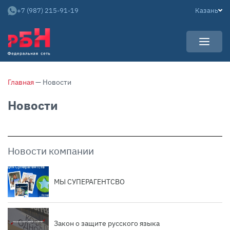
+7 (987) 215-91-19
Казань
УСЛУГИ
Главная
— Новости
НОВОСТИ
Арендаторам
Новости
КАРЬЕРА
Покупателям
О КОМПАНИИ
Собственникам
АРЕНДНЫЙ БИЗНЕС
О нас
Новости компании
Команда
Контакты
МЫ СУПЕРАГЕНТСВО
Отзывы
Закон о защите русского языка