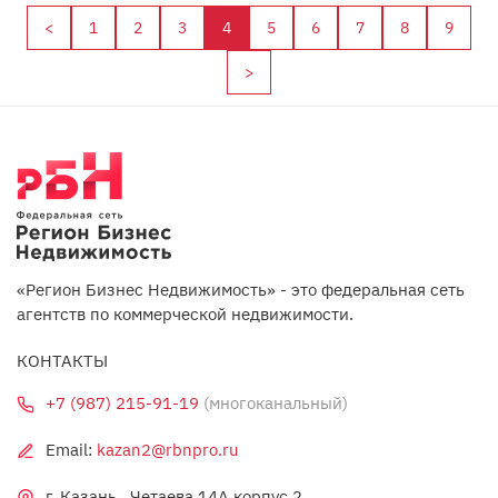
<
1
2
3
4
5
6
7
8
9
>
«Регион Бизнес Недвижимость» - это федеральная сеть
агентств по коммерческой недвижимости.
КОНТАКТЫ
+7 (987) 215-91-19
(многоканальный)
Email:
kazan2@rbnpro.ru
г. Казань , Четаева 14А корпус 2